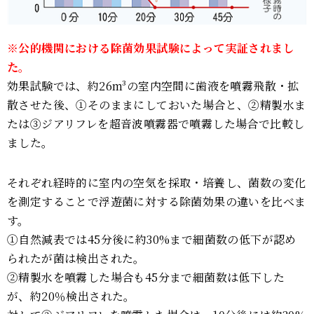
※公的機関における除菌効果試験によって実証されまし
た。
効果試験では、約26m³の室内空間に歯液を噴霧飛散・拡
散させた後、①そのままにしておいた場合と、②精製水ま
たは③ジアリフレを超音波噴霧器で噴霧した場合で比較し
ました。
それぞれ経時的に室内の空気を採取・培養し、菌数の変化
を測定することで浮遊菌に対する除菌効果の違いを比べま
す。
①自然減表では45分後に約30%まで細菌数の低下が認め
られたが菌は検出された。
②精製水を噴霧した場合も45分まで細菌数は低下した
が、約20％検出された。