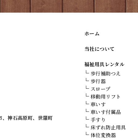
ホーム
当社について
福祉用具レンタル
歩行補助つえ
歩行器
スロープ
移動用リフト
車いす
車いす付属品
市、神石高原町、世羅町
手すり
床ずれ防止用具
体位変換器